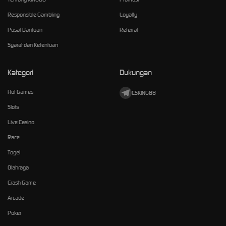
Responsible Gambling
Loyalty
Pusat Bantuan
Referral
Syarat dan Ketentuan
Kategori
Dukungan
Hot Games
CSKING88
Slots
Live Casino
Race
Togel
Olahraga
Crash Game
Arcade
Poker