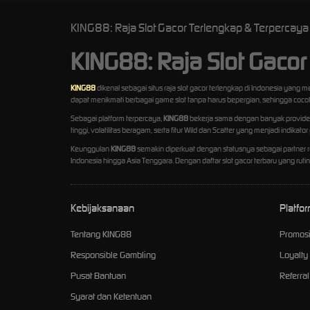
KING88: Raja Slot Gacor Terlengkap & Terpercaya 
KING88: Raja Slot Gacor
KING88
dikenal sebagai situs raja slot gacor terlengkap di Indonesia yang
dapat menikmati berbagai game slot tanpa harus bepergian, sehingga cocok
Sebagai platform terpercaya,
KING88
bekerja sama dengan banyak provider g
tinggi, volatilitas beragam, serta fitur Wild dan Scatter yang menjadi indi
Keunggulan
KING88
semakin diperkuat dengan statusnya sebagai partner res
Indonesia hingga Asia Tenggara. Dengan daftar slot gacor terbaru yang rut
Kebijaksanaan
Platfo
Tentang KING88
Promos
Responsible Gambling
Loyalty
Pusat Bantuan
Referral
Syarat dan Ketentuan