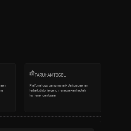
TARUHAN TOGEL
haan
Platform togel yang menarik dari perusahan
ame
terbaik di dunia yang menawarkan hadiah
kemenangan besar