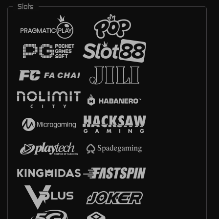
Slots