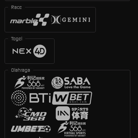
Race
Togel
Olahraga