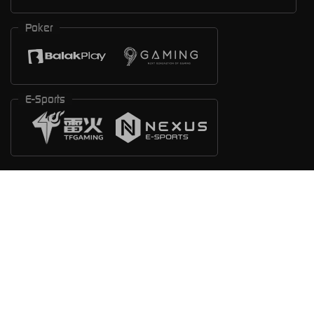
Poker
E-Sports