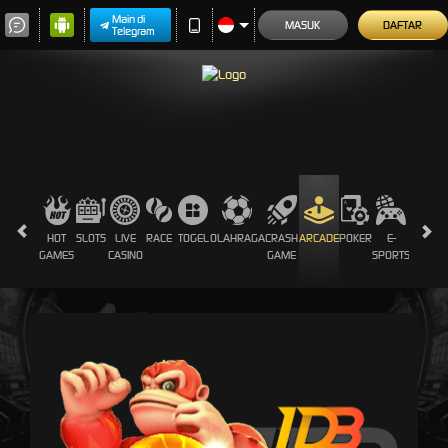
Main di
MASUK
DAFTAR
Telegram
HOT
SLOTS
LIVE
RACE
TOGEL
OLAHRAGA
CRASH
ARCADE
POKER
E-
PROMO
GAMES
CASINO
GAME
SPORTS