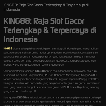
KING88: Raja Slot Gacor Terlengkap & Terpercaya di
Indonesia
KING88: Raja Slot Gacor
Terlengkap & Terpercaya di
Indonesia
KING88
dikenal sebagai situs raja slot gacor terlengkap di Indonesia yang menghadirkan
pengalaman bermain slot online modern, praktis, dan mudah diakses kapan saja melalui
perangkat digital. Dengan konsep permainan yang fleksibel, pemain dapat menikmati
berbagai game slot tanpa harus bepergian, sehingga cocok bagi siapa saja yang ingin
mengisi waktu luang secara efisien dan menyenangkan.
Sebagai platform terpercaya,
KING88
bekerja sama dengan banyak provider game slot
ternama dunia seperti Pragmatic Play, PG Soft, Habanero, Microgaming, hingga Slot88.
Ribuan pilihan game tersedia dengan karakteristik unggulan seperti RTP tinggi, volatilitas
beragam, serta fitur Wild dan Scatter yang menjadi indikator game slot gacor. Faktor-faktor
inilah yang membuat banyak pemain menilai game di KING88 memiliki peluang menang
yang konsisten dan kompetitif.
Keunggulan
KING88
semakin diperkuat dengan statusnya sebagai partner resmi berbagai
provider internasional serta dukungan lisensi dari NexusEngine. Hal ini memastikan kualitas
sistem, koleksi game eksklusif, dan kepercayaan pemain dari Indonesia hingga Asia