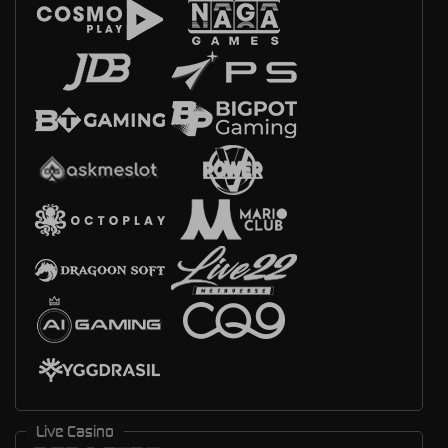
Live Casino