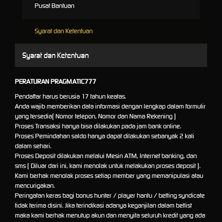
Pusat Bantuan
Syarat dan Ketentuan
Syarat dan Ketentuan
PERATURAN PRAGMATIC777
Pendaftar harus berusia 17 tahun keatas.
Anda wajib memberikan data informasi dengan lengkap dalam formulir
yang tersedia( Nomor telepon, Nomor dan Nama Rekening )
Proses Transaksi hanya bisa dilakukan pada jam bank online.
Proses Pemindahan saldo hanya dapat dilakukan sebanyak 2 kali
dalam sehari.
Proses Deposit dilakukan melalui Mesin ATM, Internet banking, dan
sms ( Diluar dari ini, kami menolak untuk melakukan proses deposit ).
Kami berhak menolak proses setiap member yang memanipulasi atau
mencurigakan.
Peringatan keras bagi bonus hunter / player hantu / betting syndicate
tidak terima disini. Jika terindikasi adanya keganjilan dalam betlist
maka kami berhak menutup akun dan menyita seluruh kredit yang ada