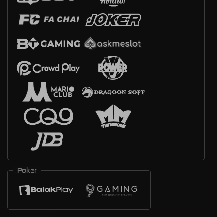
Poker