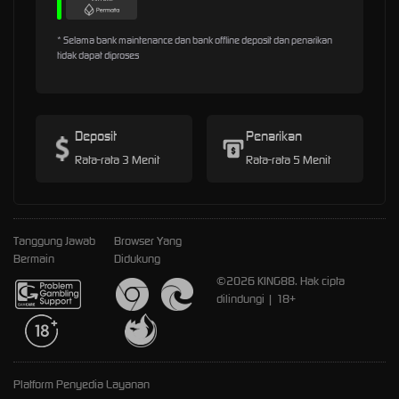
* Selama bank maintenance dan bank offline deposit dan penarikan
tidak dapat diproses
Deposit
Penarikan
Rata-rata 3 Menit
Rata-rata 5 Menit
Tanggung Jawab
Browser Yang
Bermain
Didukung
©2026 KING88. Hak cipta
dilindungi | 18+
Platform Penyedia Layanan