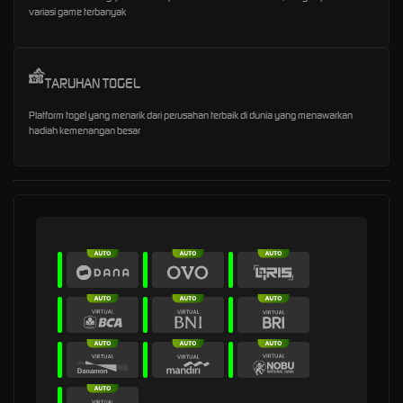
variasi game terbanyak
TARUHAN TOGEL
Platform togel yang menarik dari perusahan terbaik di dunia yang menawarkan
hadiah kemenangan besar