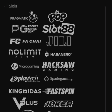
Slots