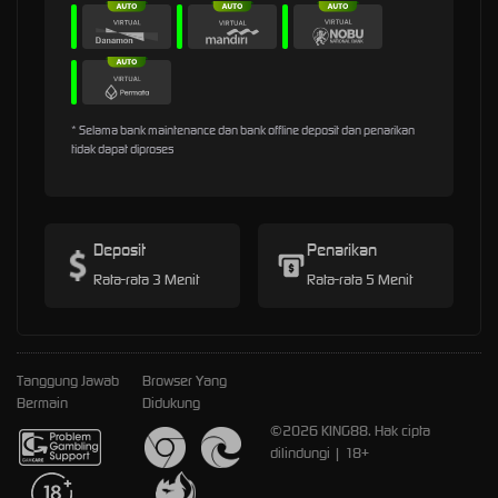
* Selama bank maintenance dan bank offline deposit dan penarikan
tidak dapat diproses
Deposit
Penarikan
Rata-rata 3 Menit
Rata-rata 5 Menit
Tanggung Jawab
Browser Yang
Bermain
Didukung
©2026 KING88. Hak cipta
dilindungi | 18+