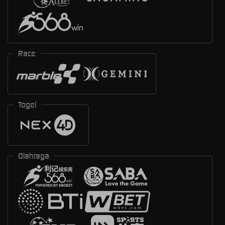
Race
Togel
Olahraga