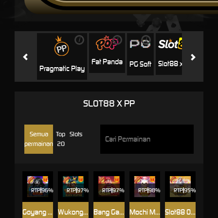
i
i
i
i
i
Facha
Fat Panda
Slot88 x PP
PG Soft
Pragmatic Play
SLOT88 X PP
Semua
Top
Slots
permainan
20
RTP
96%
RTP
97%
RTP
97%
RTP
98%
RTP
95%
Goyang Gaib
Wukong - Black Scatter
Bang Gacor 1000
Mochi Mania 1000
Slot88 Olympus