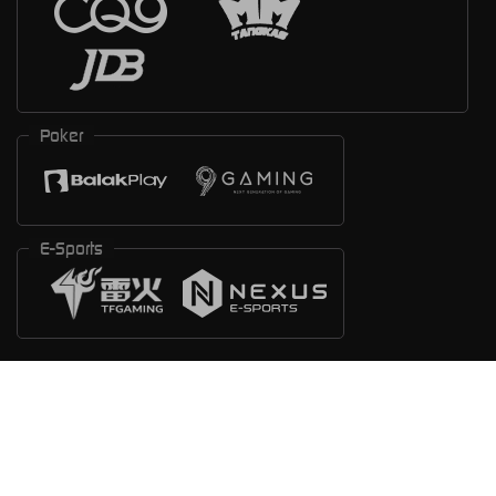
Poker
E-Sports