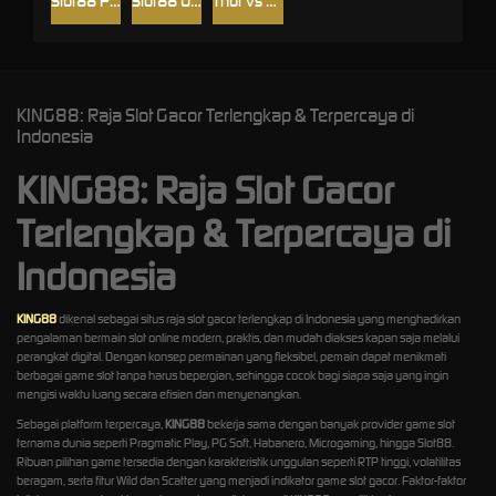
Slot88 Princess
Slot88 Gems
Thor vs Hercules
KING88: Raja Slot Gacor Terlengkap & Terpercaya di
Indonesia
KING88: Raja Slot Gacor
Terlengkap & Terpercaya di
Indonesia
KING88
dikenal sebagai situs raja slot gacor terlengkap di Indonesia yang menghadirkan
pengalaman bermain slot online modern, praktis, dan mudah diakses kapan saja melalui
perangkat digital. Dengan konsep permainan yang fleksibel, pemain dapat menikmati
berbagai game slot tanpa harus bepergian, sehingga cocok bagi siapa saja yang ingin
mengisi waktu luang secara efisien dan menyenangkan.
Sebagai platform terpercaya,
KING88
bekerja sama dengan banyak provider game slot
ternama dunia seperti Pragmatic Play, PG Soft, Habanero, Microgaming, hingga Slot88.
Ribuan pilihan game tersedia dengan karakteristik unggulan seperti RTP tinggi, volatilitas
beragam, serta fitur Wild dan Scatter yang menjadi indikator game slot gacor. Faktor-faktor