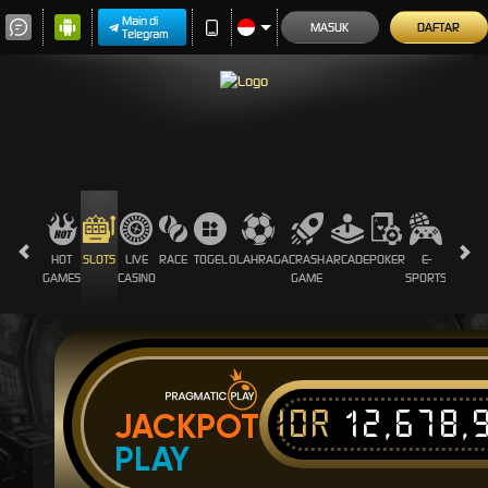
Main di
MASUK
DAFTAR
Telegram
HOT
SLOTS
LIVE
RACE
TOGEL
OLAHRAGA
CRASH
ARCADE
POKER
E-
PROMO
GAMES
CASINO
GAME
SPORTS
IDR
12,678,
JACKPOT
PLAY