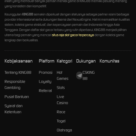
inilah yang membuat banyak pemain menilai game di KING88 memiliki peluang menang
yang konsisten dan kompetitif.
Keunggulan
KING88
semakin diperkuat dengan statusnya sebagai partner resmi berbagai
provider internasional serta dukungan lisensi dari NexusEngine. Hal ini memastikan kualitas
sistem, koleksi game eksklusif, dan kepercayaan pemain dari Indonesia hingga Asia
Tenggara. Dengan daftar slot gacor terbaru yang rutin diperbarui, KING88 menjadi pilihan
utama bagi pemain yang mencari
situs raja slot gacor terpercaya
dengan koleksi game
lengkap dan berkualitas.
Kebijaksanaan
Platform
Kategori
Dukungan
Komunitas
Tentang KING88
Promosi
Hot
CSKING
Games
88
Responsible
Loyalty
Gambling
Slots
Referral
Pusat Bantuan
Live
Casino
Syarat dan
Ketentuan
Race
Togel
Olahraga