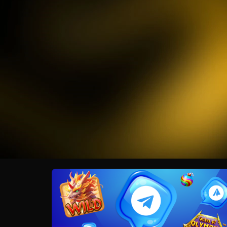
pare****1
IDR
4,738,400.00
Mahjong Wins - Gong Xi Fa Cai
pare****1
IDR
3,800,250.00
Mahjong Wins - Gong Xi Fa Cai
ka****7
IDR
3,689,440.00
Gates of Olympus Super
Scatter
pare****1
IDR
3,621,000.00
Mahjong Wins - Gong Xi Fa Cai
gahz****6
IDR
3,373,250.00
Fortune of Olympus
gahz****6
IDR
3,320,750.00
Sweet Bonanza 2500