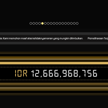
ami memohon maaf atas ketidaknyamanan yang mungkin ditimbulkan.
Pemeliharaan Terjadwal: 
IDR
12,666,968,055