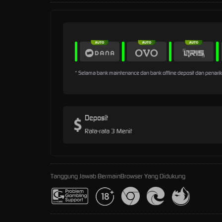
* Selama bank maintenance dan bank offline deposit dan penarik
Deposit
Rata-rata 3 Menit
Tanggung Jawab Bermain
Browser Yang Didukung