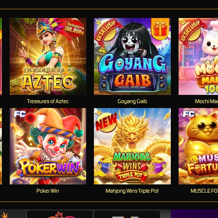
Treasures of Aztec
Goyang Gaib
Mochi Ma
Poker Win
Mahjong Wins Triple Pot
MUSCLE FO