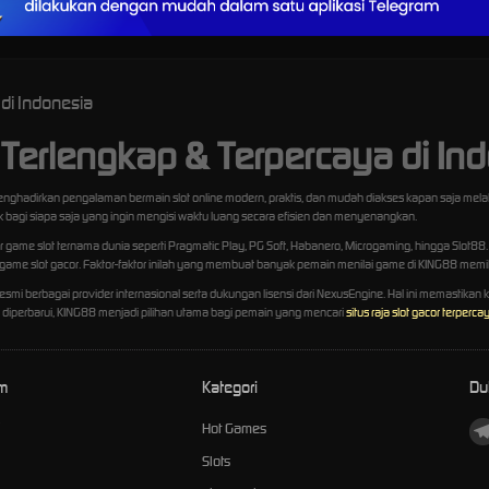
di Indonesia
 Terlengkap & Terpercaya di In
 menghadirkan pengalaman bermain slot online modern, praktis, dan mudah diakses kapan saja mela
 bagi siapa saja yang ingin mengisi waktu luang secara efisien dan menyenangkan.
ame slot ternama dunia seperti Pragmatic Play, PG Soft, Habanero, Microgaming, hingga Slot88. 
kator game slot gacor. Faktor-faktor inilah yang membuat banyak pemain menilai game di KING88 mem
mi berbagai provider internasional serta dukungan lisensi dari NexusEngine. Hal ini memastikan k
in diperbarui, KING88 menjadi pilihan utama bagi pemain yang mencari
situs raja slot gacor terperca
rm
Kategori
Du
i
Hot Games
Slots