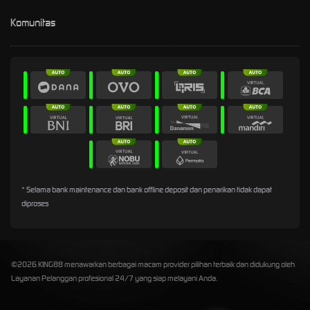
Komunitas
* Selama bank maintenance dan bank offline deposit dan penarikan tidak dapat
diproses
©2026 KING88 menawarkan berbagai macam provider pilihan terbaik dan didukung oleh
Layanan Pelanggan profesional 24/7 yang siap melayani Anda.