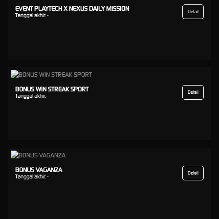
EVENT PLAYTECH X NEXUS DAILY MISSION
Detail
Tanggal akhir:
-
BONUS WIN STREAK SPORT
Detail
Tanggal akhir:
-
BONUS VAGANZA
Detail
Tanggal akhir:
-