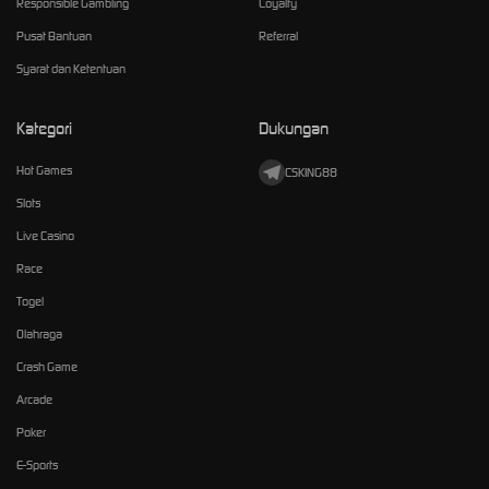
Responsible Gambling
Loyalty
Pusat Bantuan
Referral
Syarat dan Ketentuan
Kategori
Dukungan
Hot Games
CSKING88
Slots
Live Casino
Race
Togel
Olahraga
Crash Game
Arcade
Poker
E-Sports