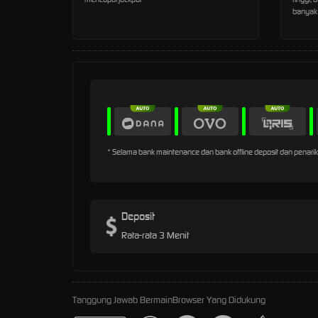
banyak 
* Selama bank maintenance dan bank offline deposit dan penarik
Deposit
Rata-rata 3 Menit
Tanggung Jawab Bermain
Browser Yang Didukung