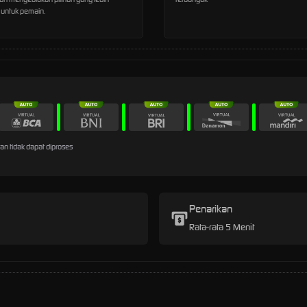
untuk pemain.
an tidak dapat diproses
Penarikan
Rata-rata 5 Menit