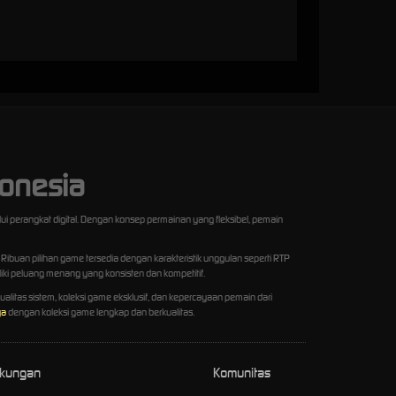
donesia
lui perangkat digital. Dengan konsep permainan yang fleksibel, pemain
Ribuan pilihan game tersedia dengan karakteristik unggulan seperti RTP
iliki peluang menang yang konsisten dan kompetitif.
ualitas sistem, koleksi game eksklusif, dan kepercayaan pemain dari
ya
dengan koleksi game lengkap dan berkualitas.
kungan
Komunitas