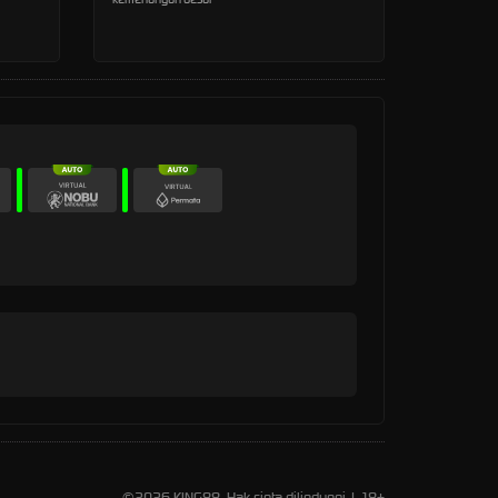
©2026 KING88. Hak cipta dilindungi | 18+