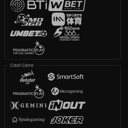
Crash Game