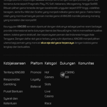
ternama dunia seperti Pragmatic Play, PG Soft, Habanero, Microgaming, hingga Slot88.
Ribuan pilihan game tersedia dengan karakteristik unggulan seperti RTP tinggi, volatilitas
beragam, serta fitur Wild dan Scatter yang menjadi indikator game slot gacor. Faktor-faktor
inilah yang membuat banyak pemain menilai game di KING88 memiliki peluang menang
yang konsisten dan kompetitif.
Keunggulan
KING88
semakin diperkuat dengan statusnya sebagai partner resmi berbagai
provider internasional serta dukungan lisensi dari NexusEngine. Hal ini memastikan kualitas
sistem, koleksi game eksklusif, dan kepercayaan pemain dari Indonesia hingga Asia
Tenggara. Dengan daftar slot gacor terbaru yang rutin diperbarui, KING88 menjadi pilihan
utama bagi pemain yang mencari
situs raja slot gacor terpercaya
dengan koleksi game
lengkap dan berkualitas.
Kebijaksanaan
Platform
Kategori
Dukungan
Komunitas
Tentang KING88
Promosi
Hot
CSKING
Games
88
Responsible
Loyalty
Gambling
Slots
Referral
Pusat Bantuan
Live
Casino
Syarat dan
Ketentuan
Race