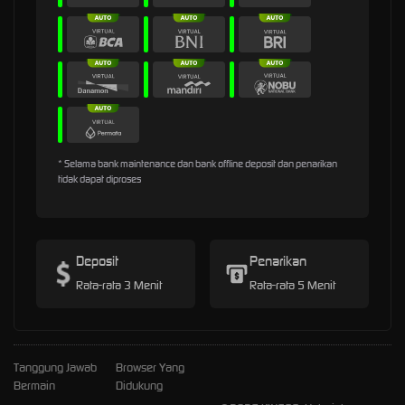
* Selama bank maintenance dan bank offline deposit dan penarikan
tidak dapat diproses
Deposit
Penarikan
Rata-rata 3 Menit
Rata-rata 5 Menit
Tanggung Jawab
Browser Yang
Bermain
Didukung