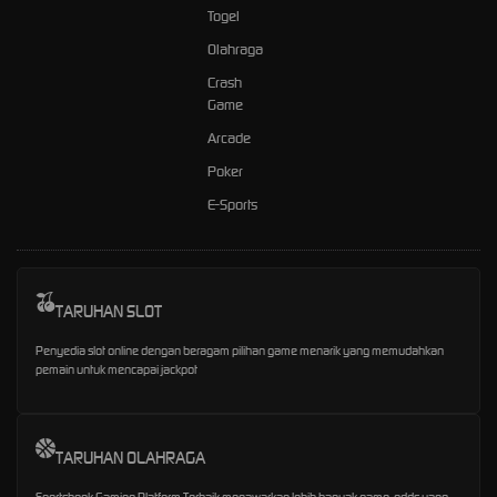
Togel
Olahraga
Crash
Game
Arcade
Poker
E-Sports
TARUHAN SLOT
Penyedia slot online dengan beragam pilihan game menarik yang memudahkan
pemain untuk mencapai jackpot
TARUHAN OLAHRAGA
Sportsbook Gaming Platform Terbaik menawarkan lebih banyak game, odds yang