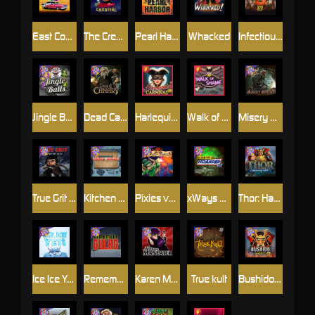
East Coast Vs West Coast
The Creepy Carnival
Pearl Harbor
Whacked
Infectious 5 xWays
Jingle Balls
Dead Canary
Harlequin Carnival
Walk of Shame
Misery Mining
True Grit Redemption
Kitchen Drama: Sushi Mania
Pixies vs Pirates
xWays Hoarder xSplit
Thor: Hammer Time
Ice Ice Yeti
Remember Gulag
Karen Maneater
True kult
Bushido Way xNudge