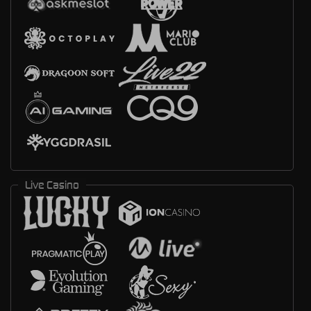
Live Casino