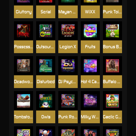
Gluttony
Serial
Mayan Magic Wildfire
WiXX
Punk Toilet
Possessed
Outsourced: Slash Game
Legion X
Fruits
Bonus Bunnies
Deadwood xNudge
Disturbed
DJ Psycho
Hot 4 Cash
Buffalo Hunter
Tombstone
Owls
Punk Rocker
Milky Ways
Gaelic Gold