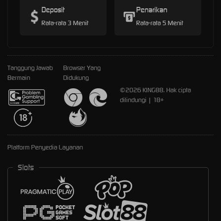
Deposit
Penarikan
Rata-rata 3 Menit
Rata-rata 5 Menit
Tanggung Jawab
Browser Yang
Bermain
Didukung
©2026 KING88. Hak cipta
dilindungi | 18+
Platform Penyedia Layanan
Slots